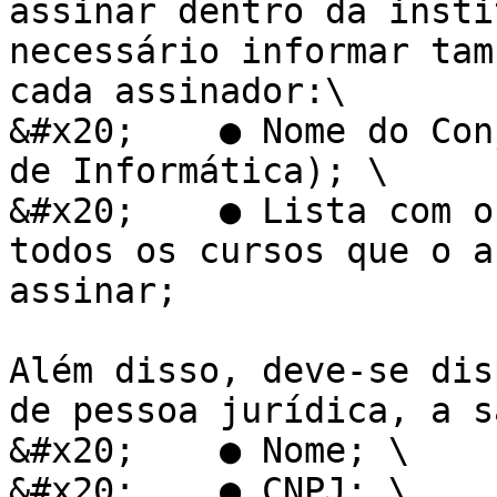
assinar dentro da insti
necessário informar tam
cada assinador:\

&#x20;    ● Nome do Con
de Informática); \

&#x20;    ● Lista com o
todos os cursos que o a
assinar;

Além disso, deve-se dis
de pessoa jurídica, a s
&#x20;    ● Nome; \

&#x20;    ● CNPJ; \
