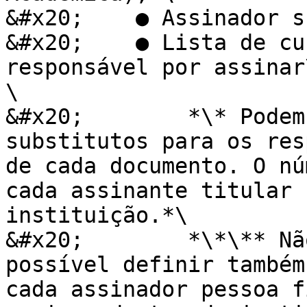
&#x20;    ● Assinador s
&#x20;    ● Lista de cu
responsável por assinar
\

&#x20;        *\* Podem
substitutos para os res
de cada documento. O nú
cada assinante titular 
instituição.*\

&#x20;        *\*\** Nã
possível definir também
cada assinador pessoa f