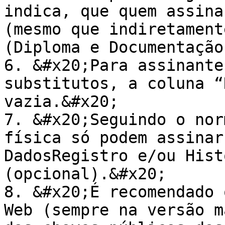
indica, que quem assina
(mesmo que indiretament
(Diploma e Documentação
6. &#x20;Para assinante
substitutos, a coluna “
vazia.&#x20;

7. &#x20;Seguindo o nor
física só podem assinar
DadosRegistro e/ou Hist
(opcional).&#x20;

8. &#x20;É recomendado 
Web (sempre na versão m