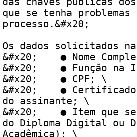
das chaves públicas dos
que se tenha problemas 
processo.&#x20;

Os dados solicitados na
&#x20;    ● Nome Comple
&#x20;    ● Função na I
&#x20;    ● CPF; \

&#x20;    ● Certificado
do assinante; \

&#x20;    ● Item que se
do Diploma Digital ou D
Acadêmica); \
