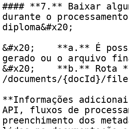
#### **7.** Baixar algu
durante o processamento
diploma&#x20;

&#x20;    **a.** É poss
gerado ou o arquivo fin
&#x20;    **b.** Rota **
/documents/{docId}/file
**Informações adicionai
API, fluxos de processa
preenchimento dos metad