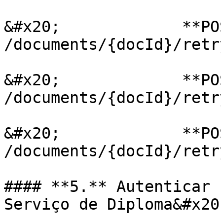
&#x20;             **POS
/documents/{docId}/retr
&#x20;             **POS
/documents/{docId}/retr
&#x20;             **POS
/documents/{docId}/retr
#### **5.** Autenticar 
Serviço de Diploma&#x20;