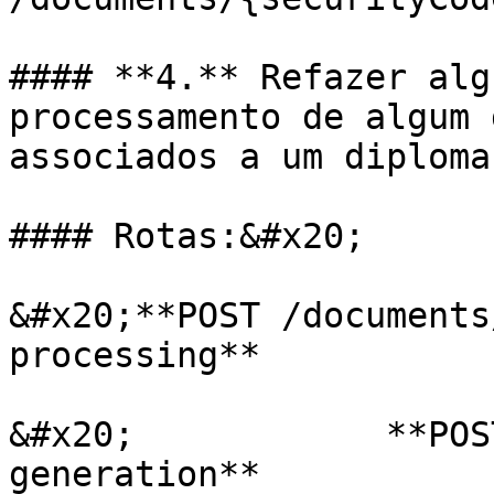
#### **4.** Refazer alg
processamento de algum 
associados a um diploma
#### Rotas:&#x20;

&#x20;**POST /documents
processing**

&#x20;            **POS
generation**
