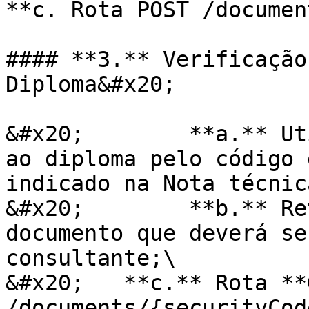
**c. Rota POST /documen
#### **3.** Verificação
Diploma&#x20;

&#x20;        **a.** Ut
ao diploma pelo código 
indicado na Nota técnica
&#x20;        **b.** Re
documento que deverá se
consultante;\

&#x20;   **c.** Rota **G
/documents/{securityCod