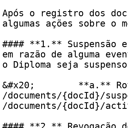
Após o registro dos doc
algumas ações sobre o m
#### **1.** Suspensão e
em razão de alguma even
o Diploma seja suspenso
&#x20;        **a.** Ro
/documents/{docId}/susp
/documents/{docId}/acti
#### **2.** Revogação d