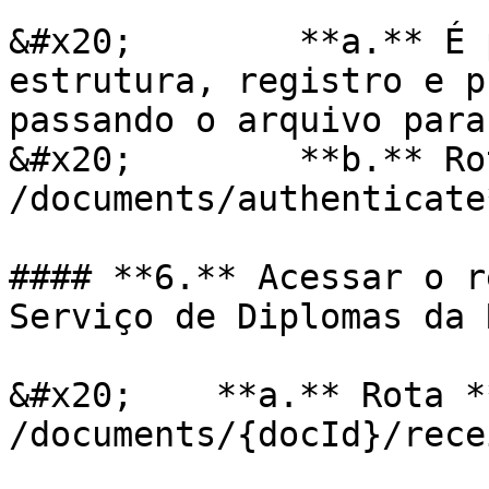
&#x20;        **a.** É 
estrutura, registro e p
passando o arquivo para
&#x20;        **b.** Ro
/documents/authenticate
#### **6.** Acessar o r
Serviço de Diplomas da 
&#x20;    **a.** Rota **
/documents/{docId}/rece