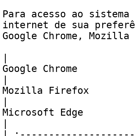
Para acesso ao sistema 
internet de sua preferê
Google Chrome, Mozilla 
|                                             
Google Chrome                                             
|                                                  
Mozilla Firefox                                                  
|                                                
Microsoft Edge                                               
|

| :--------------------