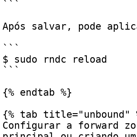
```

Após salvar, pode aplic
```

$ sudo rndc reload

```

{% endtab %}

{% tab title="unbound" %
Configurar a forward zo
principal ou criando um