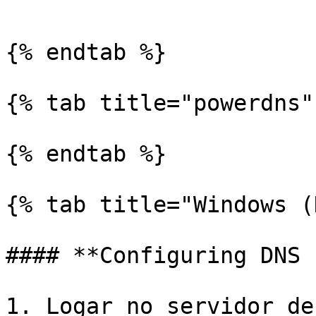
```

{% endtab %}

{% tab title="powerdns" 
{% endtab %}

{% tab title="Windows (
#### **Configuring DNS 
1. Logar no servidor de