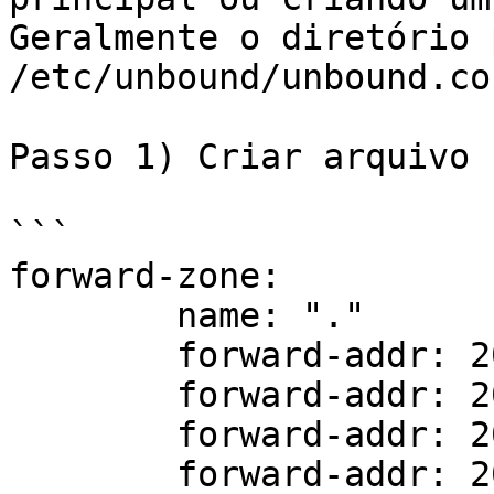
Geralmente o diretório 
/etc/unbound/unbound.co
Passo 1) Criar arquivo 
```

forward-zone:

        name: "."

        forward-addr: 200.19.16.53

        forward-addr: 200.137.53.53

        forward-addr: 2001:12f0:253::53

        forward-addr: 2001:12f0:353::53
