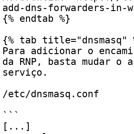
add-dns-forwarders-in-w
{% endtab %}

{% tab title="dnsmasq" %
Para adicionar o encami
da RNP, basta mudar o a
serviço.

/etc/dnsmasq.conf

```

[...]
