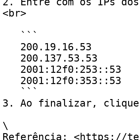
2. Entre com os IPs dos
<br>

   ```

   200.19.16.53

   200.137.53.53

   2001:12f0:253::53

   2001:12f0:353::53

   ```

3. Ao finalizar, clique
\

Referência: <https://te