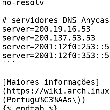
no-resolv

# servidores DNS Anycas
server=200.19.16.53

server=200.137.53.53

server=2001:12f0:253::53
server=2001:12f0:353::53
```

[Maiores informações]
(https://wiki.archlinux
(Portugu%C3%AAs\))

{% endtab %}
