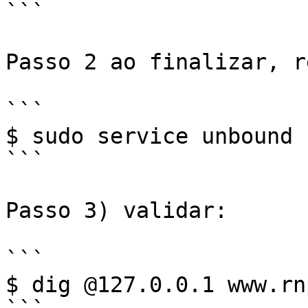
```

Passo 2 ao finalizar, r
```

$ sudo service unbound 
```

Passo 3) validar:

```

$ dig @127.0.0.1 www.rnp