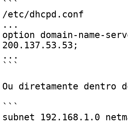
```

/etc/dhcpd.conf

...

option domain-name-serv
200.137.53.53;

...

```

Ou diretamente dentro d
```

subnet 192.168.1.0 netm