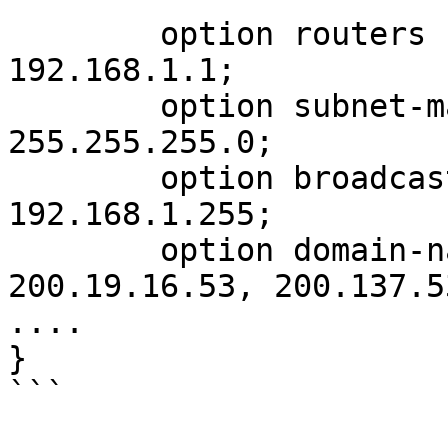
        option routers                  
192.168.1.1;

        option subnet-mask              
255.255.255.0;

        option broadcast-address        
192.168.1.255;

        option domain-name-servers      
200.19.16.53, 200.137.5
....

}

```
