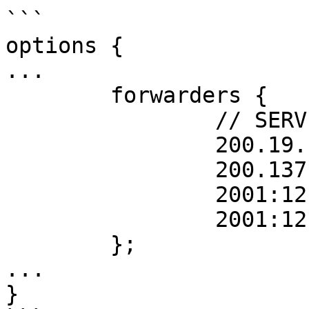
```

options {

...

        forwarders {

                // SERVICO DNS.RNP.BR

                200.19.16.53;

                200.137.53.53;

                2001:12f0:253::53;

                2001:12f0:353::53;

        };

...

}
