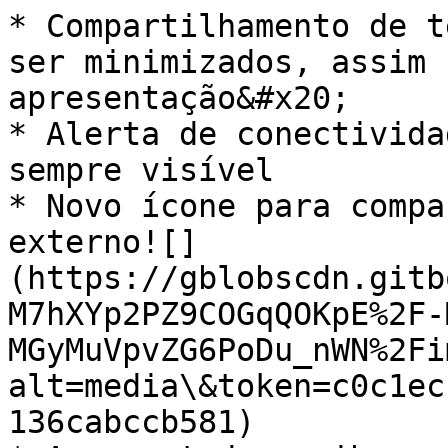
* Compartilhamento de t
ser minimizados, assim 
apresentação&#x20;

* Alerta de conectivida
sempre visível

* Novo ícone para compa
externo![]
(https://gblobscdn.gitb
M7hXYp2PZ9COGqQOKpE%2F-
MGyMuVpvZG6PoDu_nWN%2Fi
alt=media\&token=c0c1ec
136cabccb581)
