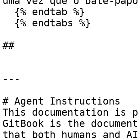
uma vez que o bate-papo
  {% endtab %}

  {% endtabs %}

##

---

# Agent Instructions

This documentation is p
GitBook is the document
that both humans and AI