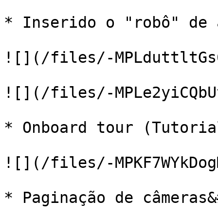
* Inserido o "robô" de 
![](/files/-MPLduttltGs
![](/files/-MPLe2yiCQbU
* Onboard tour (Tutoria
![](/files/-MPKF7WYkDog
* Paginação de câmeras&