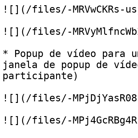
![](/files/-MRVwCKRs-us
![](/files/-MRVyMlfncWb
* Popup de vídeo para u
janela de popup de víde
participante)

![](/files/-MPjDjYasR08
![](/files/-MPj4GcRBg4R