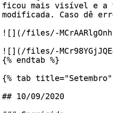
ficou mais visível e a 
modificada. Caso dê err
![](/files/-MCrAARlgOnh
![](/files/-MCr98YGjJQE
{% endtab %}

{% tab title="Setembro" 
## 10/09/2020
