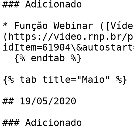
### Adicionado

* Função Webinar ([Víde
(https://video.rnp.br/p
idItem=61904\&autostart
  {% endtab %}

{% tab title="Maio" %}

## 19/05/2020

### Adicionado
