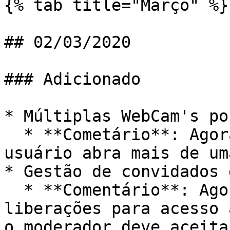
{% tab title="Março" %}

## 02/03/2020

### Adicionado

* Múltiplas WebCam's po
  * **Cometário**: Agora é possível que o mesmo 
usuário abra mais de um
* Gestão de convidados 
  * **Comentário**: Agora é possível definir as 
liberações para acesso 
o moderador deve aceita