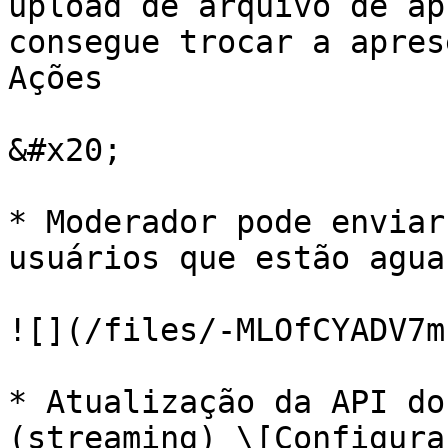
upload de arquivo de ap
consegue trocar a apres
Ações

&#x20;

* Moderador pode enviar
usuários que estão agua
![](/files/-MLOfCYADV7m
* Atualização da API do
(streaming) \[Configura