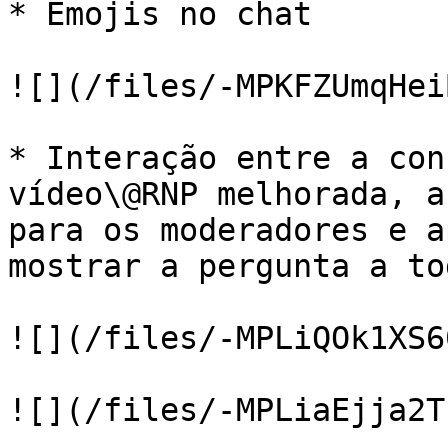
* Emojis no chat

![](/files/-MPKFZUmqHei
* Interação entre a con
vídeo\@RNP melhorada, a
para os moderadores e a
mostrar a pergunta a to
![](/files/-MPLiQOk1XS6
![](/files/-MPLiaEjja2T