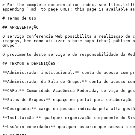
> For the complete documentation index, see [llms.txt](https://ajuda.rnp.br/conferenciaweb/llms.txt). Markdown versions of documentation pages are available by appending `.md` to page URLs; this page is available as [Markdown](https://ajuda.rnp.br/conferenciaweb/termo-de-uso.md).

# Termo de Uso

## APRESENTAÇÃO

O serviço Conferência Web possibilita a realização de conferências digitais através da Internet, onde os participantes poderão compartilhar áudios, vídeos, textos, imagens, bem como utilizar o bate-papo (chat) público ou privado e realizar transmissões de streaming em uma sala de conferência virtual, também denominada “Sala de Grupo”.

O provimento deste serviço é de responsabilidade da Rede Nacional de Ensino e Pesquisa – RNP, inscrita no CNPJ/MF sob o n. 03.508.097/0001-36.

## TERMOS E DEFINIÇÕES

**Administrador institucional:** conta de acesso com privilégios de administração do perfil da Instituição no serviço Conferência Web.

**Administrador da Sala de Grupo:** conta de acesso com privilégios de administração específicos à Salas de Grupo criada no serviço Conferência Web.

**CAFe:** Comunidade Acadêmica Federada, serviço de gestão de identidade que reúne as instituições de ensino, pesquisa e inovação no Brasil.

**Salas de Grupos:** espaço no portal para colaboração dentro do Conferência Web, incluindo uma sala virtual, ferramentas de interação e permissões.

**Designado:** cargo ou pessoa indicada pela alta gestão da Instituição para ser o interlocutor com a RNP.

**Instituição:** qualquer organização componente do Sistema RNP.

**Usuário convidado:** qualquer usuário que acessa o serviço Conferência Web, independente de vinculação com as Instituições.

## CONTATO

Em casos de dúvidas ou solicitações, entre em contato conosco através do Atendimento Integrado da RNP, pelo e-mail <atendimento@rnp.br>, ou telefone/WhatsApp 0800 722 0216, disponível todos os dias, 24 horas por dia.

## QUEM PODE ACESSAR O CONFERÊNCIA WEB

Qualquer usuário poderá solicitar acesso à sala pelo respectivo link (URL). O administrador da sala de grupo poderá liberar o acesso ou configurar a política de convidados para livre acesso à sala.&#x20;

As permissões para criação de salas de conferência, permissão para administrar e moderar as salas de conferência e envio de convites para ingresso de participantes são restritas aos administradores das instituições vinculadas ao Sistema RNP, definidos na adesão ao serviço, e aos demais por estes autorizados.&#x20;

Caso a instituição queira se associar ao Sistema RNP para usufruir do Conferência Web, entre em contato conosco por meio dos canais de contato do Atendimento Integrado da RNP. &#x20;

O Conferência Web não é direcionado a crianças, de acordo com a definição apresentada no Estatuto da Criança e do Adolescente - ECA, Lei Federal nº 8.069/1990. &#x20;

## QUAIS OS REQUISITOS PARA ACESSAR O CONFERÊNCIA WEB

Para participar de uma conferência virtual, basta cumprir com os requisitos de uso, descritos aqui: [Requisitos de Uso - ConferênciaWeb](https://ajuda.rnp.br/conferenciaweb/requisitos-de-uso).

O ingresso no Conferência Web como convidado em uma sessão não exige realização de cadastro prévio. Você poderá acessá-lo através de uma conta na CAFe, conta local, contas de redes sociais integradas com a plataforma (Google ou Facebook) ou apenas com o fornecimento do nome na entrada da sala de reunião onde a conferência está sendo realizada.

As orientações para