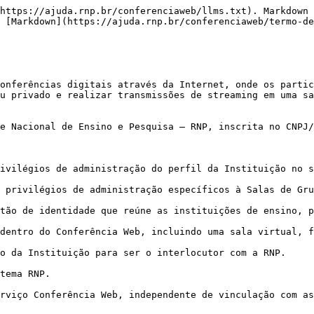
 utilização do serviço, inclusive relacionados a permissões no serviço podem ser encontradas aqui: [Manual de Uso – Conferência Web](/conferenciaweb/manuais-de-uso-do-servico.md).

## CADASTRO DAS INSTITUIÇÕES E ADMINISTRADORES

Toda Instituição vinculada ao Sistema RNP já poderá usufruir do Conferência Web. Para utilização desse serviço, o Designado deve solicitar à RNP, através do Atendimento Integrado da RNP, a criação de um perfil da Instituição no serviço e o respectivo cadastro de um administrador institucional, que será responsável pela atribuição de outros administradores institucionais, a gestão dos usuários, comunidades, bem como outras configurações do perfil da Instituição.

Após cadastrados, os usuários administradores locais deverão autenticar-se no Conferência Web, preferencialmente, via CAFe, ou por meio de login e senha especialmente criados para utilização do serviço. As credenciais são de uso pessoal e intransferível, sendo vedada a distribuição ou divulgação desta informação a terceiros.

## CRIAÇÃO E GERENCIAMENTO DE SALAS DE GRUPO

Toda sala de grupo possui sua sala de conferência virtual. A Instituição tem autonomia para realizar a configuração para a criação e gerenciamento de salas de grupo de acordo com a sua preferência, podendo, se necessário, alterar as opções de gerenciamento por meio do contato com o Atendimento Integrado da RNP.

Por padrão, todos os usuários cadastrados no perfil da Instituição podem criar novas salas de grupo. Porém, o Administrador da Instituição, ao editar as configurações do perfil desta dentro do serviço, poderá restringir que usuários criem salas de grupo, ficando esta opção restrita ao grupo de administradores institucionais.

Toda sala de grupo tem seus respectivos administradores locais, incluindo o usuário que a criou. Os administradores da sala de grupo deverão definir se estas serão públicas – permitindo o ingresso de qualquer usuário do serviço Conferência Web que tenha o endereço da sala –, ou privada – restrita aos usuários previamente inscritos na sala de grupo.

O Atendimento Integrado da RNP não atenderá solicitações que visam modificar opções que afetem às configurações iniciais realizadas pela Instituição, salvo quando realizadas pelo próprio administrador da Instituição ou outro usuário designado por este.

## GRAVAÇÕES DAS CONFERÊNCIAS

Cada Instituição poderá gravar as conferências virtuais realizadas nas salas de grupo, sem limite de espaço.

A RNP manterá o registro de todas as gravações realizadas durante um período máximo de **30 (trinta) dias corridos**, contados a partir da data de início da gravação, sendo removidas após esse período. Os administradores da sala de grupo ou sala pessoal podem, dentro deste período e sob sua exclusiva responsabilidade, acessar ou realizar o download das gravações. É de responsabilidade do dono/admin da sala o backup das gravações no tempo que elas estiverem disponíveis.

Para maiores informações sobre os registros de dados pessoais mantidos pela RNP, acesse a Política de Privacidade do serviço Conferência Web.

## RESPONSABILIDADES DAS INSTITUIÇÕES

Para uso do Conferência Web, as Instituições serão responsáveis por:

·         Fornecer informações exatas, precisas e verdadeiras referentes aos administradores institucionais cadastrados, assumindo integral responsabilidade pelo conteúdo das informações fornecidas à RNP;

·         Qualquer conduta praticada pelos administradores institucionais e demais usuários vinculados à Instituição;

·         C