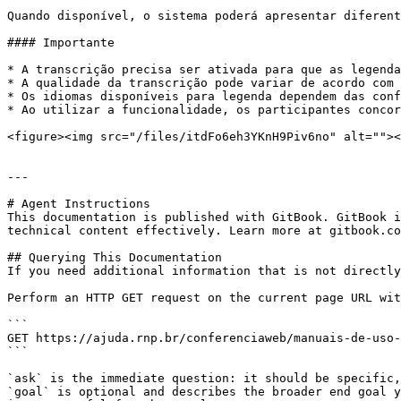
Quando disponível, o sistema poderá apresentar diferent
#### Importante

* A transcrição precisa ser ativada para que as legenda
* A qualidade da transcrição pode variar de acordo com 
* Os idiomas disponíveis para legenda dependem das conf
* Ao utilizar a funcionalidade, os participantes concor
<figure><img src="/files/itdFo6eh3YKnH9Piv6no" alt=""><
---

# Agent Instructions

This documentation is published with GitBook. GitBook i
technical content effectively. Learn more at gitbook.co
## Querying This Documentation

If you need additional information that is not directly
Perform an HTTP GET request on the current page URL wit
```

GET https://ajuda.rnp.br/conferenciaweb/manuais-de-uso-
```

`ask` is the immediate question: it should be specific,
`goal` is optional and describes the broader end goal y