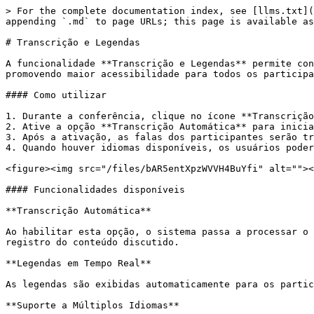
> For the complete documentation index, see [llms.txt](
appending `.md` to page URLs; this page is available as
# Transcrição e Legendas

A funcionalidade **Transcrição e Legendas** permite con
promovendo maior acessibilidade para todos os participa
#### Como utilizar

1. Durante a conferência, clique no ícone **Transcrição
2. Ative a opção **Transcrição Automática** para inicia
3. Após a ativação, as falas dos participantes serão tr
4. Quando houver idiomas disponíveis, os usuários poder
<figure><img src="/files/bAR5entXpzWVVH4BuYfi" alt=""><
#### Funcionalidades disponíveis

**Transcrição Automática**

Ao habilitar esta opção, o sistema passa a processar o 
registro do conteúdo discutido.

**Legendas em Tempo Real**

As legendas são exibidas automaticamente para os partic
**Suporte a Múltiplos Idiomas**
