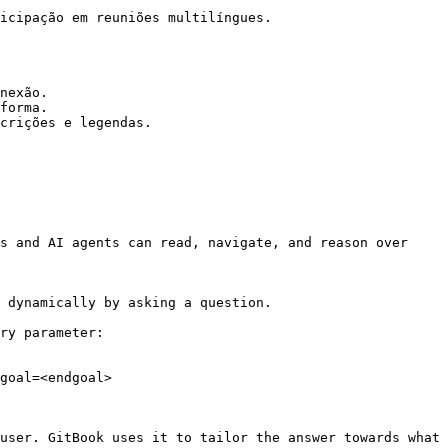
icipação em reuniões multilíngues.

nexão.

forma.

crições e legendas.

s and AI agents can read, navigate, and reason over 
 dynamically by asking a question.

ry parameter:

goal=<endgoal>

user. GitBook uses it to tailor the answer towards what 