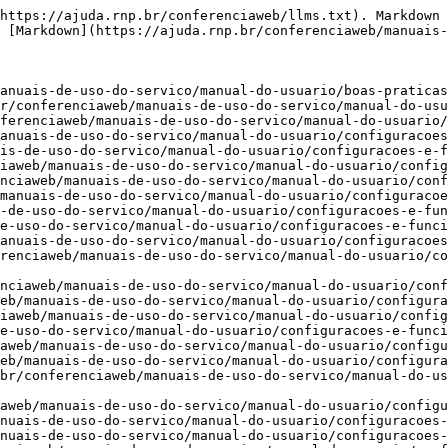
a.rnp.br/conferenciaweb/manuais-de-uso-do-servico/manual-do-usuario/configuracoes-e-funcionalidades/levantar-mao.md)
- [Levantar Mão](https://ajuda.rnp.br/conferenciaweb/manuais-de-uso-do-servico/manual-do-usuario/configuracoes-e-funcionalidades/levantar-mao-1.md)
- [Minimizar apresentação](https://ajuda.rnp.br/conferenciaweb/manuais-de-uso-do-servico/manual-do-usuario/configuracoes-e-funcionalidades/minimizar-apresentacao.md)
- [Area de mídia](https://ajuda.rnp.br/conferenciaweb/manuais-de-uso-do-servico/manual-do-usuario/configuracoes-e-funcionalidades/area-de-midia.md)
- [Transmissão (Streaming)](https://ajuda.rnp.br/conferenciaweb/manuais-de-uso-do-servico/manual-do-usuario/configuracoes-e-funcionalidades/transmissao-streaming.md)
- [Quadro branco](https://ajuda.rnp.br/conferenciaweb/manuais-de-uso-do-servico/manual-do-usuario/configuracoes-e-funcionalidades/quadro-branco.md)
- [Status da conexão](https://ajuda.rnp.br/conferenciaweb/manuais-de-uso-do-servico/manual-do-usuario/configuracoes-e-funcionalidades/status-da-conexao.md)
- [Configurações básicas antigo](https://ajuda.rnp.br/conferenciaweb/manuais-de-uso-do-servico/manual-do-usuario/configuracoes-basicas.md)
- [Apresentação - Upload de Arquivos](https://ajuda.rnp.br/conferenciaweb/manuais-de-uso-do-servico/manual-do-usuario/configuracoes-basicas/upload-de-arquivos.md): Função Apresentador
- [Áudio](https://ajuda.rnp.br/conferenciaweb/manuais-de-uso-do-servico/manual-do-usuario/configuracoes-basicas/audio.md)
- [Player de Musica](https://ajuda.rnp.br/conferenciaweb/manuais-de-uso-do-servico/manual-do-usuario/configuracoes-basicas/player-de-musica.md): Desfrute de música durante suas reuniões no ConferênciaWeb. O player integrado permite trilhas sonoras para uma atmosfera perfeita. 🎵
- [Câmera](https://ajuda.rnp.br/conferenciaweb/manuais-de-uso-do-servico/manual-do-usuario/configuracoes-basicas/camera.md)
- [Conectar-se à Videoconferência](https://ajuda.rnp.br/conferenciaweb/manuais-de-uso-do-servico/manual-do-usuario/configuracoes-basicas/conectar-se-a-videoconferencia.md)
- [Como acessar uma reunião?](https://ajuda.rnp.br/conferenciaweb/manuais-de-uso-do-servico/manual-do-usuario/configuracoes-basicas/como-acessar-uma-reuniao.md)
- [Apresentador](https://ajuda.rnp.br/conferenciaweb/manuais-de-uso-do-servico/manual-do-usuario/configuracoes-basicas/permissoes-para-apresentador.md)
- [Compartilhar Tela](https://ajuda.rnp.br/conferenciaweb/manuais-de-uso-do-servico/manual-do-usuario/configuracoes-basicas/compartilhar-tela.md): Função Apresentador
- [Compartilhamento de tela (macOS)](https://ajuda.rnp.br/conferenciaweb/manuais-de-uso-do-servico/manual-do-usuario/configuracoes-basicas/compartilhamento-de-conteudo-via-conferenciaweb-macos.md)
- [Compartilhar Vídeos](https://ajuda.rnp.br/conferenciaweb/manuais-de-uso-do-servico/manual-do-usuario/configuracoes-basicas/compartilhar-videos.md): Função Apresentador
- [Enquetes](https://ajuda.rnp.br/conferenciaweb/manuais-de-uso-do-servico/manual-do-usuario/configuracoes-basicas/enquetes.md): Função Apresentador
- [Gerenciar usuários](https://ajuda.rnp.br/conferenciaweb/manuais-de-uso-do-servico/manual-do-usuario/configuracoes-basicas/gerenciar-participantes.md): Função Moderador
- [Gravação](https://ajuda.rnp.br/conferenciaweb/manuais-de-uso-do-servico/manual-do-usuario/configuracoes-basicas/gravacao.md): Função Moderador
- [Múltiplas notas](https://ajuda.rnp.br/conferenciaweb/manuais-de-uso-do-servico/manual-do-usuario/configuracoes-basicas/notas.md): Funçã