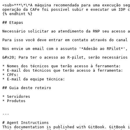
<sub>***\*\*A máquina recomendada para uma execução seg
operação da CAFe foi possível subir e executar um IDP c
{% endhint %}

## Etapas

Necessário solicitar ao atendimento da RNP seu acesso a
Para isso você deve entrar em contato através do canal 
Nos envie um email com o assunto '*Adesão ao RPilot*', 
&#x20; Para ter o acesso ao R-pilot, serão necessários 
* Nomes dos técnicos que terão acesso à ferramenta:

* E-mail dos técnicos que terão acesso à ferramenta:

* CPFs:

* E-mail da equipe técnica:

## Guia deste roteiro

* Servidores

* Produtos

---

# Agent Instructions

This documentation is published with GitBook. GitBook i