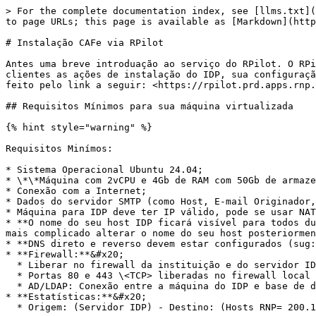
> For the complete documentation index, see [llms.txt](
to page URLs; this page is available as [Markdown](http
# Instalação CAFe via RPilot

Antes uma breve introduação ao serviço do RPilot. O RPi
clientes as ações de instalação do IDP, sua configuraçã
feito pelo link a seguir: <https://rpilot.prd.apps.rnp.
## Requisitos Mínimos para sua máquina virtualizada

{% hint style="warning" %}

Requisitos Minímos:

* Sistema Operacional Ubuntu 24.04;

* \*\*Máquina com 2vCPU e 4Gb de RAM com 50Gb de armaze
* Conexão com a Internet;

* Dados do servidor SMTP (como Host, E-mail Originador,
* Máquina para IDP deve ter IP válido, pode se usar NAT
* **O nome do seu host IDP ficará visível para todos du
mais complicado alterar o nome do seu host posteriormen
* **DNS direto e reverso devem estar configurados (sug:
* **Firewall:**&#x20;

  * Liberar no firewall da instituição e do servidor IDP a comunicação entre o servidor IDP e o host da RNP conforme abaixo:

  * Portas 80 e 443 \<TCP> liberadas no firewall local (IdP) e no instituicional para o mundo.

  * AD/LDAP: Conexão entre a máquina do IDP e base de dados (LDAP/AD). Porta TCP 389 ou 636

* **Estatísticas:**&#x20;

  * Origem: (Servidor IDP) - Destino: (Hosts RNP= 200.133.59.1 e 200.133.56.252) - Porta: TCP 5044
