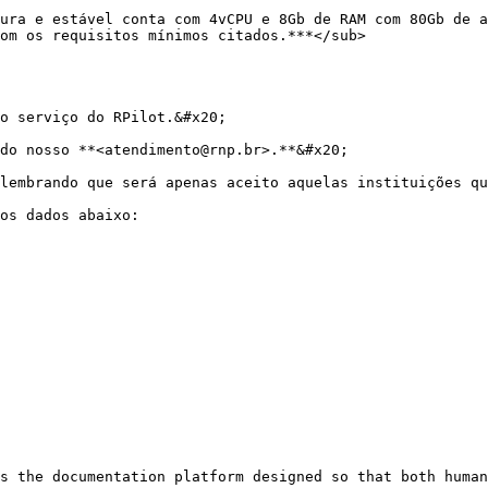
ura e estável conta com 4vCPU e 8Gb de RAM com 80Gb de a
om os requisitos mínimos citados.***</sub>

o serviço do RPilot.&#x20;

do nosso **<atendimento@rnp.br>.**&#x20;

lembrando que será apenas aceito aquelas instituições qu
os dados abaixo:

s the documentation platform designed so that both human