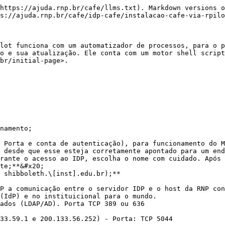
https://ajuda.rnp.br/cafe/llms.txt). Markdown versions o
s://ajuda.rnp.br/cafe/idp-cafe/instalacao-cafe-via-rpilo
lot funciona com um automatizador de processos, para o p
o e sua atualização. Ele conta com um motor shell script
br/initial-page>.

namento;

 Porta e conta de autenticação), para funcionamento do M
 desde que esse esteja corretamente apontado para um end
rante o acesso ao IDP, escolha o nome com cuidado. Após 
te;**&#x20;

 shibboleth.\[inst].edu.br);**
